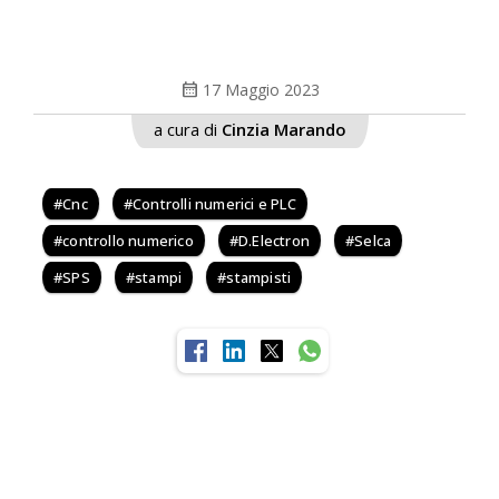
calendar_month
17 Maggio 2023
a cura di
Cinzia Marando
Cnc
Controlli numerici e PLC
controllo numerico
D.Electron
Selca
SPS
stampi
stampisti