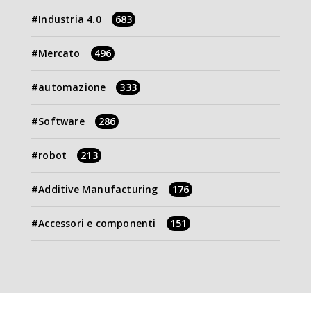
Industria 4.0
683
Mercato
496
automazione
333
Software
286
robot
213
Additive Manufacturing
176
Accessori e componenti
151