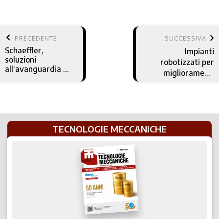
keyboard_arrow_left
keyboard_arrow_right
PRECEDENTE
SUCCESSIVA
Schaeffler,
Impianti
soluzioni
robotizzati per
all‘avanguardia da
miglioramenti
oltre 50 anni
continui
TECNOLOGIE MECCANICHE