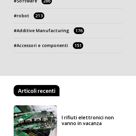
Software
286
robot
213
Additive Manufacturing
176
Accessori e componenti
151
Articoli recenti
I rifiuti elettronici non
vanno in vacanza