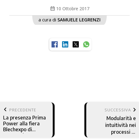
calendar_month
10 Ottobre 2017
a cura di
SAMUELE LEGRENZI
keyboard_arrow_left
keyboard_arrow_right
PRECEDENTE
SUCCESSIVA
La presenza Prima
Modularità e
Power alla fiera
intuitività nei
Blechexpo di
processi di
Stoccarda
saldatura