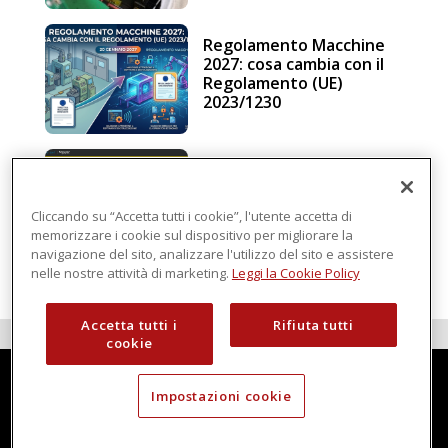
Regolamento Macchine
2027: cosa cambia con il
Regolamento (UE)
2023/1230
Schneider Electric, una
piattaforma di
intelligenza in cloud
Cliccando su “Accetta tutti i cookie”, l'utente accetta di
memorizzare i cookie sul dispositivo per migliorare la
navigazione del sito, analizzare l'utilizzo del sito e assistere
nelle nostre attività di marketing.
Leggi la Cookie Policy
Accetta tutti i
Rifiuta tutti
cookie
Impostazioni cookie
Techmec è una testata di DBInformation Spa P.IVA 09293820156