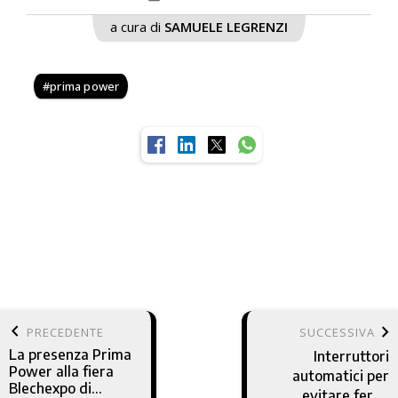
a cura di
SAMUELE LEGRENZI
prima power
keyboard_arrow_left
keyboard_arrow_right
PRECEDENTE
SUCCESSIVA
La presenza Prima
Interruttori
Power alla fiera
automatici per
Blechexpo di
evitare fermi