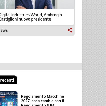
Digital Industries World, Ambrogio
Siemens C
Castiglioni nuovo presidente
unire indu
NEWS
TECNOLOGI
 recenti
Regolamento Macchine
2027: cosa cambia con il
Regolamento (UE)