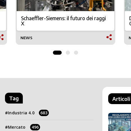
Schaeffler-Siemens: il futuro dei raggi
X
NEWS
Tag
Articoli
Industria 4.0
683
Mercato
496