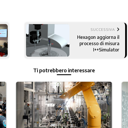
keyboard_arrow_right
SUCCESSIVA
Hexagon aggiorna il
processo di misura
I++Simulator
Ti potrebbero interessare