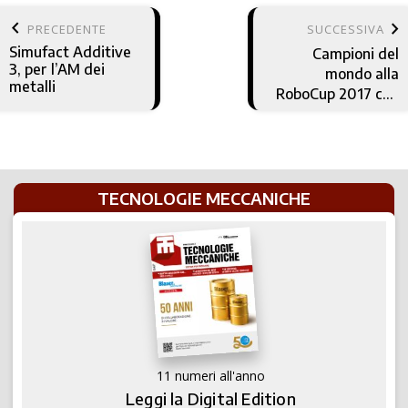
keyboard_arrow_left
keyboard_arrow_right
PRECEDENTE
SUCCESSIVA
Simufact Additive
Campioni del
3, per l’AM dei
mondo alla
metalli
RoboCup 2017 con
igus
TECNOLOGIE MECCANICHE
11 numeri all'anno
Leggi la Digital Edition