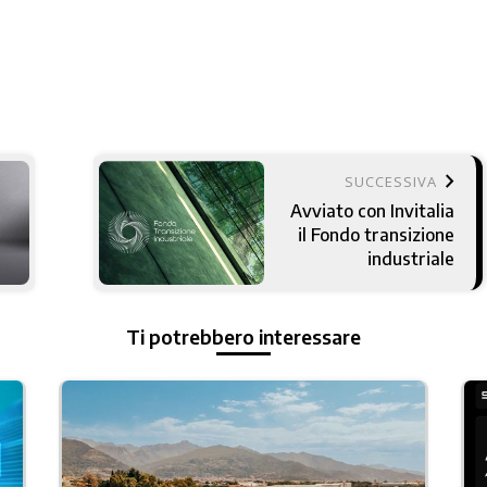
keyboard_arrow_right
SUCCESSIVA
Avviato con Invitalia
il Fondo transizione
industriale
Ti potrebbero interessare