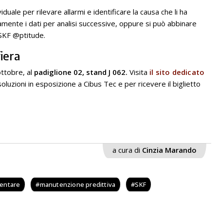
duale per rilevare allarmi e identificare la causa che li ha
ente i dati per analisi successive, oppure si può abbinare
 SKF @ptitude.
fiera
ottobre, al
padiglione 02, stand J 062.
Visita
il sito dedicato
oluzioni in esposizione a Cibus Tec e per ricevere il biglietto
a cura di
Cinzia Marando
mentare
manutenzione predittiva
SKF