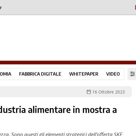
r
OMIA
FABBRICA DIGITALE
WHITEPAPER
VIDEO
calendar_today
16 Ottobre 2023
ndustria alimentare in mostra a
. Sono questi gli elementi strategici dell’offerta SKF