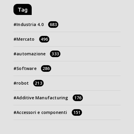
Tag
Industria 4.0
683
Mercato
496
automazione
333
Software
286
robot
213
Additive Manufacturing
176
Accessori e componenti
151