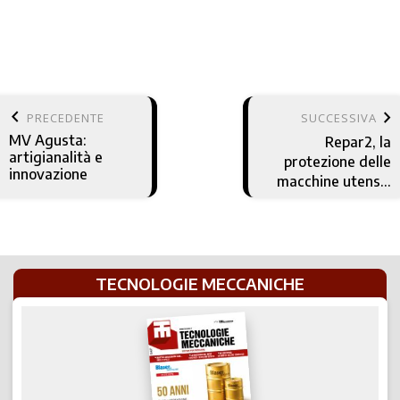
keyboard_arrow_left
keyboard_arrow_right
PRECEDENTE
SUCCESSIVA
MV Agusta:
Repar2, la
artigianalità e
protezione delle
innovazione
macchine utensili
nelle officine
meccaniche
TECNOLOGIE MECCANICHE