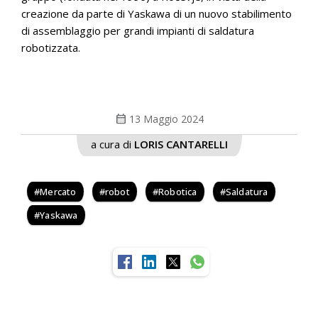
creazione da parte di Yaskawa di un nuovo stabilimento
di assemblaggio per grandi impianti di saldatura
robotizzata.
calendar_month
13 Maggio 2024
a cura di
LORIS CANTARELLI
Mercato
robot
Robotica
Saldatura
Yaskawa