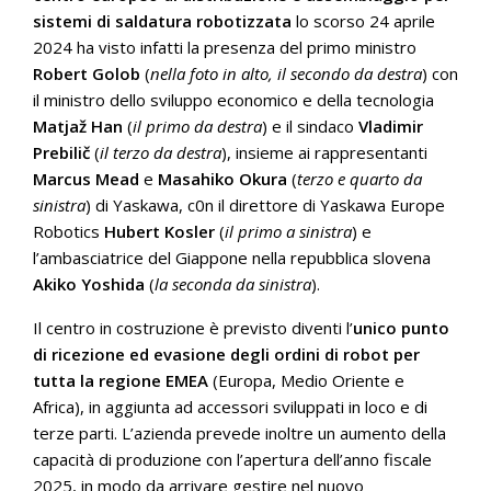
sistemi di saldatura robotizzata
lo scorso 24 aprile
2024 ha visto infatti la presenza del ​​primo ministro
Robert Golob
(
nella foto in alto, il secondo da destra
) con
il ministro dello sviluppo economico e della tecnologia
Matjaž Han
(
il primo da destra
) e il sindaco
Vladimir
Prebilič
(
il terzo da destra
), insieme ai rappresentanti
Marcus Mead
e
Masahiko Okura
(
terzo e quarto da
sinistra
) di Yaskawa, c0n il direttore di Yaskawa Europe
Robotics
Hubert Kosler
(
il primo a sinistra
) e
l’ambasciatrice del Giappone nella repubblica slovena
Akiko Yoshida
(
la seconda da sinistra
).
Il centro in costruzione è previsto diventi l’
unico punto
di ricezione ed evasione degli ordini di robot per
tutta la regione EMEA
(Europa, Medio Oriente e
Africa), in aggiunta ad accessori sviluppati in loco e di
terze parti. L’azienda prevede inoltre un aumento della
capacità di produzione con l’apertura dell’anno fiscale
2025, in modo da arrivare gestire nel nuovo