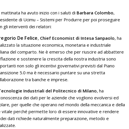
 mattinata ha avuto inizio con i saluti di
Barbara Colombo
,
esidente di Ucimu – Sistemi per Produrre per poi proseguire
n gli interventi dei relatori:
regorio De Felice
,
Chief Economist di Intesa Sanpaolo
, ha
alizzato la situazione economica, monetaria e industriale
aliana del comparto. Ne è emerso che per riuscire ad abbattere
inflazione e sostenere la crescita della nostra industria sono
portanti non solo gli incentivi governativi previsti dal Piano
ansizione 5.0 ma è necessario puntare su una stretta
llaborazione tra banche e imprese.
ecnologie Industriali del Politecnico di Milano
, ha
a conoscenza dei dati per le aziende che vogliono evolversi ed
olare, per quelle che operano nel mondo della meccanica e della
ti è vitale perché permette loro di essere innovative e rendere
lisi dei dati richiede naturalmente preparazione, metodo e
lizzate.