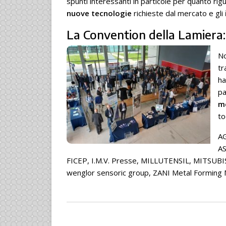
spunti interessanti in particole per quanto rig
nuove tecnologie
richieste dal mercato e gli
La Convention della Lamiera
No
tr
ha
pa
m
to
AG
AS
FICEP, I.M.V. Presse, MILLUTENSIL, MITSUBISC
wenglor sensoric group, ZANI Metal Forming 