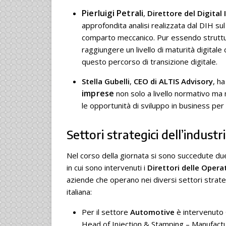
Pierluigi Petrali
,
Direttore del Digita
approfondita analisi realizzata dal DIH sul
comparto meccanico. Pur essendo struttura
raggiungere un livello di maturità digital
questo percorso di transizione digitale.
Stella Gubelli
,
CEO di ALTIS Advisory
, ha
imprese
non solo a livello normativo m
le opportunità di sviluppo in business per 
Settori strategici dell’indus
Nel corso della giornata si sono succedute d
in cui sono intervenuti i
Direttori delle Opera
aziende che operano nei diversi settori strateg
italiana:
Per il settore
Automotive
è intervenuto 
Head of Injection & Stamping – Manufactu