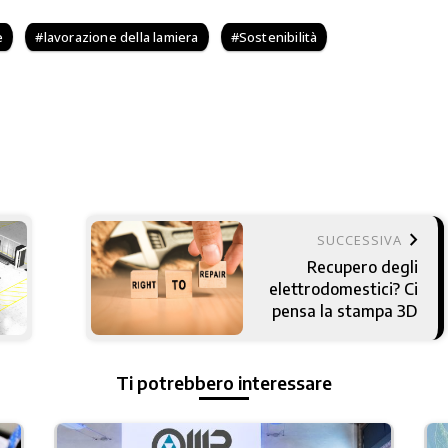
e
lavorazione della lamiera
Sostenibilità
keyboard_arrow_right
SUCCESSIVA
Recupero degli
elettrodomestici? Ci
pensa la stampa 3D
Ti potrebbero interessare