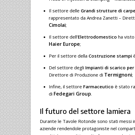
Il settore delle
Grandi strutture di carp
rappresentato da Andrea Zanetti – Dirett
Cimolai
;
Il settore dell’
Elettrodomestico
ha visto
Haier Europe
;
Per il settore della
Costruzione stampi
è
Del settore degli
Impianti di scarico pe
Termignoni
Direttore di Produzione di
;
Infine, il settore
Farmaceutico
è stato r
Fedegari Group
di
.
Il futuro del settore lamiera
Durante le Tavole Rotonde sono stati messi in 
aziende rendendole protagoniste nel compart