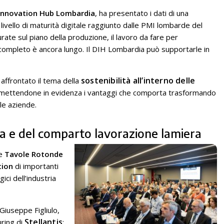
l Innovation Hub Lombardia
, ha presentato i dati di una
 livello di maturità digitale raggiunto dalle PMI lombarde del
te sul piano della produzione, il lavoro da fare per
e completo è ancora lungo. Il DIH Lombardia può supportarle in
sostenibilità all’interno delle
 affrontato il tema della
a mettendone in evidenza i vantaggi che comporta trasformando
le aziende.
tria e del comparto lavorazione lamiera
ue
Tavole Rotonde
tion
di importanti
ici dell’industria
Giuseppe Figliulo,
Stellantis
ring di
;