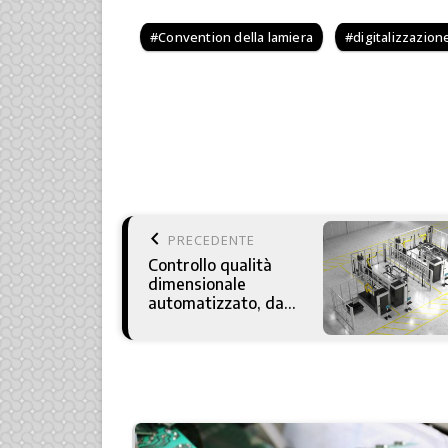
Convention della lamiera
digitalizzazion
keyboard_arrow_left
PRECEDENTE
Controllo qualità
dimensionale
automatizzato, da
Hexagon una
soluzione flessibile e
scalabile