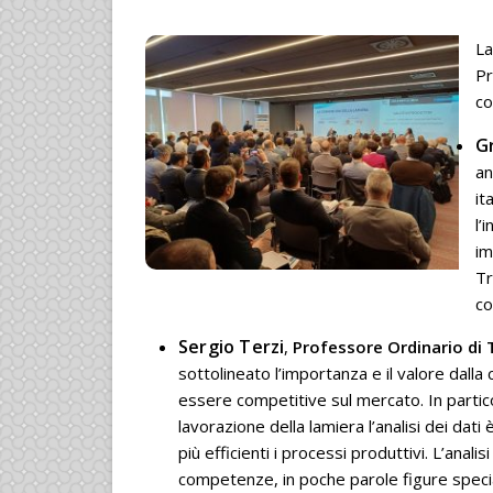
La
Pr
co
G
an
it
l’
im
Tr
co
Sergio Terzi
,
Professore Ordinario di T
sottolineato l’importanza e il valore dall
essere competitive sul mercato. In partic
lavorazione della lamiera l’analisi dei da
più efficienti i processi produttivi. L’ana
competenze, in poche parole figure specia