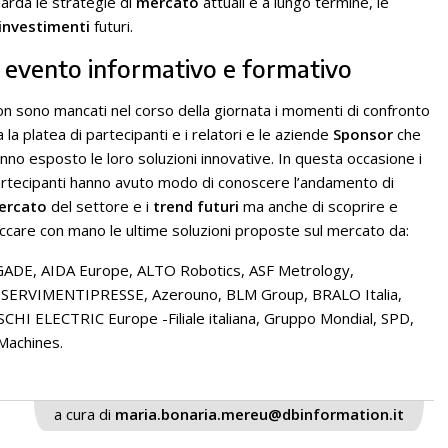
uarda le strategie di
mercato
attuali e a lungo termine, le
investimenti
futuri.
: evento informativo e formativo
n sono mancati nel corso della giornata i momenti di confronto
a la platea di partecipanti e i relatori e le aziende
Sponsor
che
nno esposto le loro soluzioni innovative. In questa occasione i
rtecipanti hanno avuto modo di conoscere l’andamento di
ercato
del settore e i
trend futuri
ma anche di scoprire e
ccare con mano le ultime soluzioni proposte sul mercato da:
ADE, AIDA Europe, ALTO Robotics, ASF Metrology,
SERVIMENTIPRESSE, Azerouno, BLM Group, BRALO Italia,
HI ELECTRIC Europe -Filiale italiana, Gruppo Mondial, SPD,
Machines.
a cura di
maria.bonaria.mereu@dbinformation.it