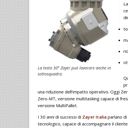
La
ce
di
to
ma
ri
ot
La testa 30° Zayer può lavorare anche in
sottosquadra.
Qu
pr
una riduzione dell’impatto operativo. Oggi Zero
Zero-MT, versione multitasking capace di fres
versione MultiPallet.
I 30 anni di successi di
Zayer Italia
parlano di
tecnologico, capace di accompagnare il cliente