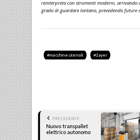
reinterpreta con strumenti moderni, arrivando a
grado di guardare lontano, prevedendo future n
macchine utensili
Zayer
keyboard_arrow_left
PRECEDENTE
Nuovo transpallet
elettrico autonomo