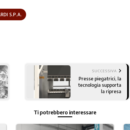
RDI S.P.A.
keyboard_arrow_right
SUCCESSIVA
Presse piegatrici, la
tecnologia supporta
la ripresa
Ti potrebbero interessare