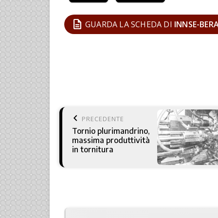
description
GUARDA LA SCHEDA DI
INNSE-BERA
keyboard_arrow_left
PRECEDENTE
Tornio plurimandrino,
massima produttività
in tornitura