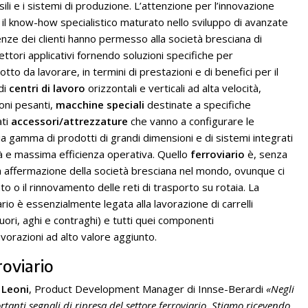
li e i sistemi di produzione. L’attenzione per l’innovazione
e, il know-how specialistico maturato nello sviluppo di avanzate
genze dei clienti hanno permesso alla società bresciana di
 settori applicativi fornendo soluzioni specifiche per
to da lavorare, in termini di prestazioni e di benefici per il
di
centri di lavoro
orizzontali e verticali ad alta velocità,
ioni pesanti,
macchine speciali
destinate a specifiche
ati
accessori/attrezzature
che vanno a configurare le
ia gamma di prodotti di grandi dimensioni e di sistemi integrati
lità e massima efficienza operativa. Quello
ferroviario
è, senza
a affermazione della società bresciana nel mondo, ovunque ci
to o il rinnovamento delle reti di trasporto su rotaia. La
io è essenzialmente legata alla lavorazione di carrelli
uori, aghi e contraghi) e tutti quei componenti
orazioni ad alto valore aggiunto.
roviario
 Leoni
, Product Development Manager di Innse-Berardi
«Negli
anti segnali di ripresa del settore ferroviario. Stiamo ricevendo