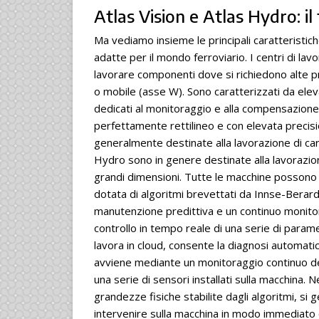
Atlas Vision e Atlas Hydro: il
Ma vediamo insieme le principali caratteristic
adatte per il mondo ferroviario. I centri di lav
lavorare componenti dove si richiedono alte pr
o mobile (asse W). Sono caratterizzati da elev
dedicati al monitoraggio e alla compensazion
perfettamente rettilineo e con elevata precisi
generalmente destinate alla lavorazione di carr
Hydro sono in genere destinate alla lavorazio
grandi dimensioni. Tutte le macchine posson
dotata di algoritmi brevettati da Innse-Berard
manutenzione predittiva e un continuo monitora
controllo in tempo reale di una serie di param
lavora in cloud, consente la diagnosi automatic
avviene mediante un monitoraggio continuo del
una serie di sensori installati sulla macchina.
grandezze fisiche stabilite dagli algoritmi, s
intervenire sulla macchina in modo immediat