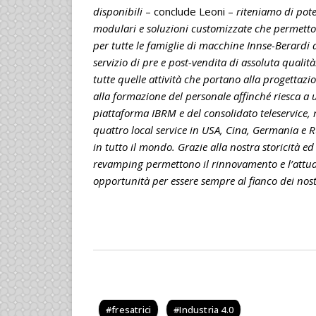
disponibili
– conclude Leoni –
riteniamo di pote
modulari e soluzioni customizzate che permetton
per tutte le famiglie di macchine Innse-Berardi
servizio di pre e post-vendita di assoluta qualit
tutte quelle attività che portano alla progettazi
alla formazione del personale affinché riesca a u
piattaforma IBRM e del consolidato teleservice, r
quattro local service in USA, Cina, Germania e R
in tutto il mondo. Grazie alla nostra storicità ed
revamping permettono il rinnovamento e l’attua
opportunità per essere sempre al fianco dei nostr
fresatrici
Industria 4.0