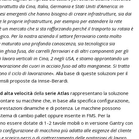
oprattutto da Cina, Italia, Germania e Stati Uniti d’America: in
esi emergenti che hanno bisogno di creare infrastrutture, sia dai
le proprie infrastrutture, per esempio per estendere la rete
 è un mercato che si sta rafforzando perché il trasporto su rotaia è
ico. Per la nostra azienda il settore ferroviario conta molto
a maturato una profonda conoscenza, sia tecnologica sia
n ghisa fusa, dei carrelli ferroviari e di altri componenti per gli
i lavoro verticali in Cina, 2 negli USA, e stiamo approntando un
avorazione dei cuori in acciaio fuso ad alto manganese. Si tratta
no il ciclo di lavorazione».
Alla base di queste soluzioni per il
nsili proposte da Innse-Berardi.
ad alta velocità
della
serie Atlas
rappresentano la soluzione
contare su macchine che, in base alla specifica configurazione,
di prestazioni dinamiche e di potenza. Le macchine possono
stema di cambio pallet oppure inserite in FMS. Per la
o essere dotate di 1-2 tavole mobili o in versione Gantry con
a configurazione di macchina più adatta alle esigenze del cliente
o e scarico pezzi o di riattrezzamento delle postazioni di lavoro.