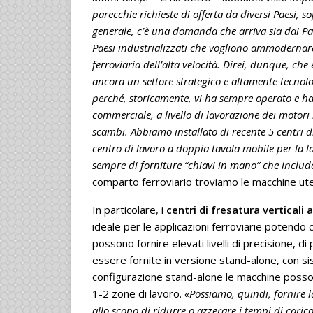
parecchie richieste di offerta da diversi Paesi, s
generale, c’è una domanda che arriva sia dai Pa
Paesi industrializzati che vogliono ammodernare 
ferroviaria dell’alta velocità. Direi, dunque, che
ancora un settore strategico e altamente tecnolog
perché, storicamente, vi ha sempre operato e h
commerciale, a livello di lavorazione dei motori i
scambi. Abbiamo installato di recente 5 centri d
centro di lavoro a doppia tavola mobile per la l
sempre di forniture “chiavi in mano” che includo
comparto ferroviario troviamo le macchine ute
In particolare, i
centri di fresatura verticali 
ideale per le applicazioni ferroviarie potendo 
possono fornire elevati livelli di precisione, 
essere fornite in versione stand-alone, con si
configurazione stand-alone le macchine posson
1-2 zone di lavoro.
«Possiamo, quindi, fornire l
allo scopo di ridurre o azzerare i tempi di caric