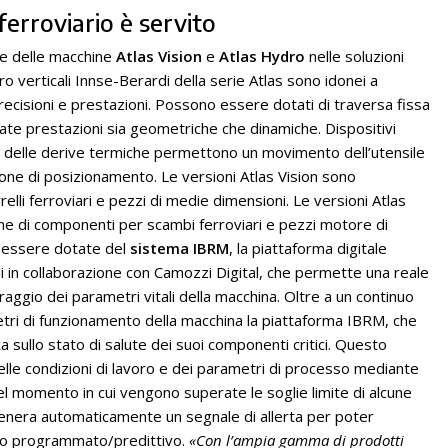
 ferroviario è servito
he delle macchine
Atlas Vision
e
Atlas Hydro
nelle soluzioni
oro verticali Innse-Berardi della serie Atlas sono idonei a
ecisioni e prestazioni. Possono essere dotati di traversa fissa
ate prestazioni sia geometriche che dinamiche. Dispositivi
e delle derive termiche permettono un movimento dell’utensile
one di posizionamento. Le versioni Atlas Vision sono
elli ferroviari e pezzi di medie dimensioni. Le versioni Atlas
ne di componenti per scambi ferroviari e pezzi motore di
o essere dotate del
sistema IBRM
, la piattaforma digitale
i in collaborazione con Camozzi Digital, che permette una reale
ggio dei parametri vitali della macchina. Oltre a un continuo
etri di funzionamento della macchina la piattaforma IBRM, che
a sullo stato di salute dei suoi componenti critici. Questo
le condizioni di lavoro e dei parametri di processo mediante
 Nel momento in cui vengono superate le soglie limite di alcune
i genera automaticamente un segnale di allerta per poter
o o programmato/predittivo.
«Con l’ampia gamma di prodotti