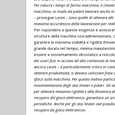
Per ridurre i tempi di fermo macchina, il cliente
macchina, in modo da potere lavorare anche in te
– prosegue Leoni –
sono quelle di ottenere al
massima accuratezza della lavorazione per realizz
Per rispondere a queste esigenze e assicurar
strutture della macchina sovradimensionate, cal
garantire la massima stabilità e rigidità d’in
grande durata nel tempo, minima manutenzione e
essere a sostentamento idrostatico a ricircolo 
dei cuori fusi in acciaio ad alto contenuto di m
ancora Leoni –
è particolarmente critico in cons
ottenere produttività, si devono utilizzare fres
sforzi sulla macchina. Per questo motivo partico
movimentazione degli assi lineari e polari. Gli 
per ottenere massima rigidità e alta dinamica d
recupero del gioco elettronico, garantisce un pr
periodiche. Anche per gli assi lineari ove possi
recupero da gioco elettronico».