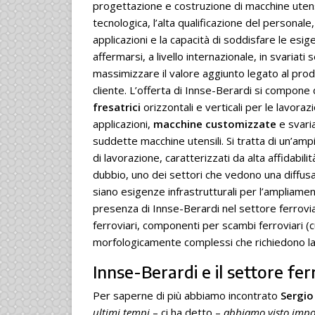
progettazione e costruzione di macchine utensi
tecnologica, l’alta qualificazione del personal
applicazioni e la capacità di soddisfare le esi
affermarsi, a livello internazionale, in svariati
massimizzare il valore aggiunto legato al prodot
cliente. L’offerta di Innse-Berardi si compone 
fresatrici
orizzontali e verticali per le lavoraz
applicazioni,
macchine customizzate
e svari
suddette macchine utensili. Si tratta di un’amp
di lavorazione, caratterizzati da alta affidabi
dubbio, uno dei settori che vedono una diffus
siano esigenze infrastrutturali per l’ampliamen
presenza di Innse-Berardi nel settore ferroviar
ferroviari, componenti per scambi ferroviari (c
morfologicamente complessi che richiedono lav
Innse-Berardi e il settore fer
Per saperne di più abbiamo incontrato
Sergio
ultimi tempi
– ci ha detto –
abbiamo visto import