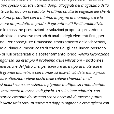
 tipo spesso richiede utensili doppi alloggiati nel magazzino della
rzo turno non presidiato. In ultima analisi le esigenze dei clienti
ti volumi produttivi con il minimo impegno di manodopera e la
are un prodotto in grado di garantire alti livelli qualitativi».
e le massime prestazioni le soluzioni proposte prevedono
colate attraverso metodi di analisi degli elementi finiti, per
sieme. Per conseguire il massimo smorzamento delle vibrazioni,
, dunque, minori costi di esercizio, gli assi lineari possono
di rulli precaricati o a sostentamento ibrido.
«Nella lavorazione
anganese, ad esempio il problema delle vibrazioni
– sottolinea
iderazione del fatto che, per lavorare quel tipo di materiale e
e di grande diametro e con numerosi inserti; ciò determina grossi
lare attenzione viene posta nelle catene cinematiche di
assi polari sono con sistema a pignone multiplo su ruota dentata
i movimento in assenza di giochi. La soluzione adottata, con
ecarico costante del sistema senza necessità di messe e punto
bile viene utilizzato un sistema a doppio pignone e cremagliera con