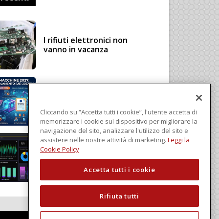
I rifiuti elettronici non
vanno in vacanza
Regolamento Macchine
2027: cosa cambia con il
Regolamento (UE)
Cliccando su “Accetta tutti i cookie”, l'utente accetta di
2023/1230
memorizzare i cookie sul dispositivo per migliorare la
navigazione del sito, analizzare l'utilizzo del sito e
assistere nelle nostre attività di marketing.
Leggi la
Schneider Electric, una
Cookie Policy
piattaforma di intelligenza
in cloud
Accetta tutti i cookie
Rifiuta tutti