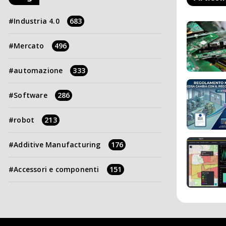
Industria 4.0
683
Mercato
496
automazione
333
Software
286
robot
213
Additive Manufacturing
176
Accessori e componenti
151