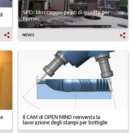
SPD: bloccaggio pezzi di qualità per
il
Romec
NEWS
te
Il CAM di OPEN MIND reinventa la
lavorazione degli stampi per bottiglie